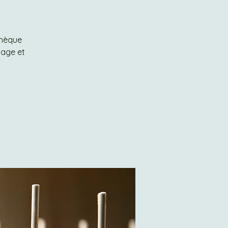
thèque
lage et