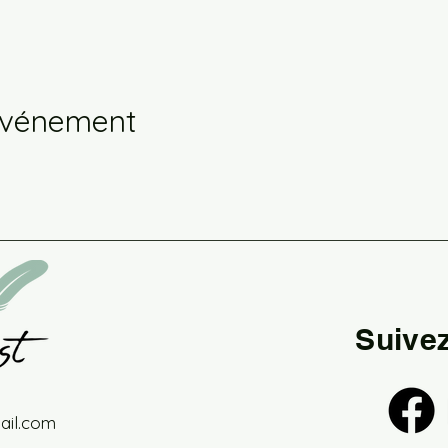
événement
Suive
il.com