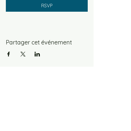
RSVP
Partager cet événement
maisonabbeprevost62@gmail.com
Tél.
06 19 18 12 70
11 rue Daniel Lereuil 62140 Hesdin-la-Forêt