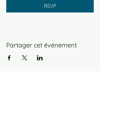
RSVP
Partager cet événement
maisonabbeprevost62@gmail.com
Tél.
06 19 18 12 70
11 rue Daniel Lereuil 62140 Hesdin-la-Forêt