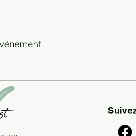
événement
Suive
il.com