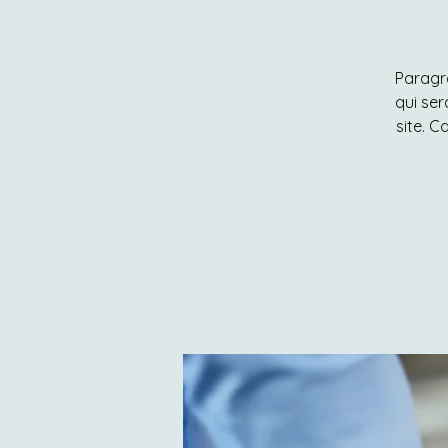
Paragra
qui ser
site. C