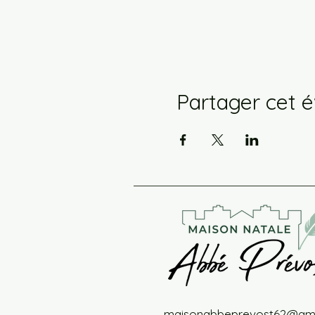
Partager cet 
maisonabbeprevost62@gma