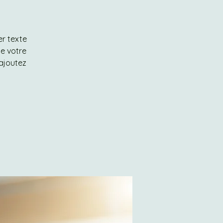
er texte
de votre
 ajoutez