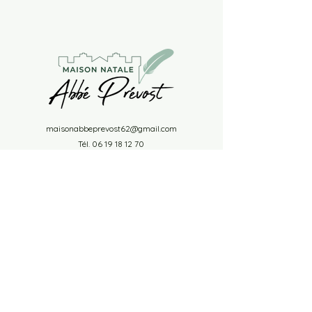
maisonabbeprevost62@gmail.com
Tél.
06 19 18 12 70
11 rue Daniel Lereuil 62140 Hesdin-la-Forêt
Nos Partenaires