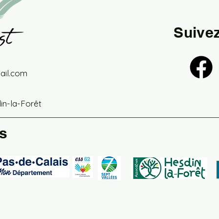
Suive
il.com
din-la-Forêt
s