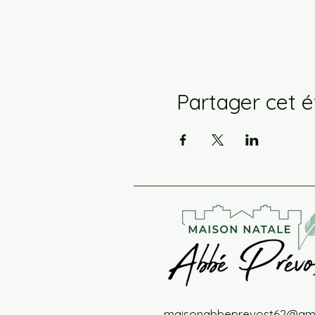
Partager cet 
maisonabbeprevost62@gma