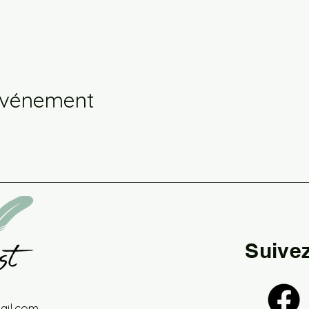
événement
Suive
il.com