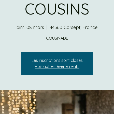
COUSINS
dim. 08 mars
  |  
44560 Corsept, France
COUSINADE
Les inscriptions sont closes
Voir autres événements